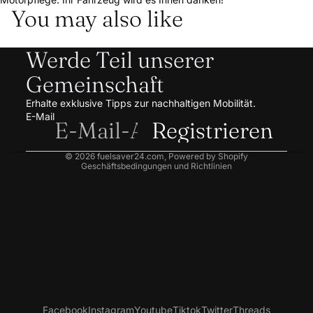
You may also like
Datenschutzerklärung
Werde Teil unserer
AGB
Gemeinschaft
Versand
Impressum
Erhalte exklusive Tipps zur nachhaltigen Mobilität.
E-Mail
Kontaktinformationen
Registrieren
Widerrufsrecht
© 2026
fuelsaver24.com
, Powered by Shopify
Geschäftsbedingungen und Richtlinien
Facebook
Instagram
Youtube
Tiktok
Twitter
Threads