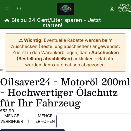
ARTIKEL
WARENK
INSGESA
0
🚗 Bis zu 24 Cent/Liter sparen – Jetzt
🚗 Bis zu 24 Cent/Liter sparen – Jetzt
starten!
starten!
⚠️ Wichtig:
Eventuelle Rabatte werden beim
Auschecken (Bestellung abschließen) angewendet.
Zuerst in den Warenkorb legen, dann
Auschecken
(Bestellung abschließen)
anklicken – Rabatte
werden dann automatisch abgezogen.
Oilsaver24 - Motoröl 200ml
BILD
BILD
IM
IM
- Hochwertiger Ölschutz
VOLLBILDMODUS
VOLLBILDMODUS
ÖFFNEN
ÖFFNEN
für Ihr Fahrzeug
€53,90
MENGE
MENGE
VERRINGERN
ERHÖHEN