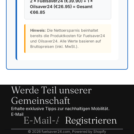
2 × Fuelsaver24 (€39.90) + 1 ×
Oilsaver24 (€26.95) = Gesamt
€66.85
Hinweis:
Die Nettoersparnis beinhaltet
bereits die Produktkosten für Fuelsaver24
und Oilsaver24. Alle Werte basieren auf
Bruttopreisen (inkl. MwSt.).
Datenschutzerklärung
Werde Teil unserer
AGB
Gemeinschaft
Versand
Impressum
Erhalte exklusive Tipps zur nachhaltigen Mobilität.
E-Mail
Kontaktinformationen
Registrieren
Widerrufsrecht
© 2026
fuelsaver24.com
, Powered by Shopify