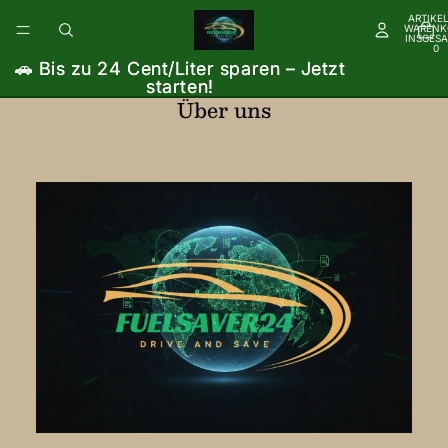
ARTIKEL
WARENK
INSGESA
0
🚗 Bis zu 24 Cent/Liter sparen – Jetzt
🚗 Bis zu 24 Cent/Liter sparen – Jetzt
starten!
starten!
Über uns